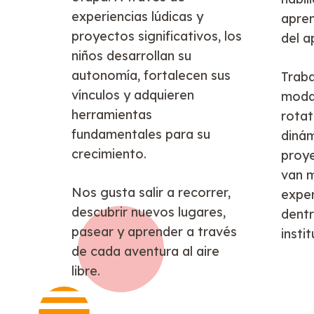
experiencias lúdicas y
apren
proyectos significativos, los
del a
niños desarrollan su
autonomía, fortalecen sus
Trab
vínculos y adquieren
modal
herramientas
rotat
fundamentales para su
dinám
crecimiento.
proye
van 
Nos gusta salir a recorrer,
exper
descubrir nuevos lugares,
dentr
pasear y aprender a través
instit
de cada aventura al aire
libre.